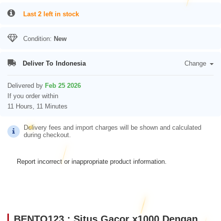
Last 2 left in stock
Condition:
New
Deliver To
Indonesia
Change
Delivered by
Feb 25 2026
If you order within
11 Hours, 11 Minutes
Delivery fees and import charges will be shown and calculated
during checkout.
Report incorrect or inappropriate product information.
BENTO123 : Situs Gacor x1000 Dengan RTP Paling Panas Hari Ini