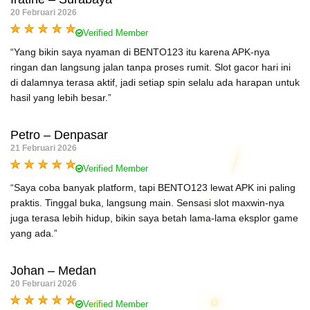
20 Februari 2026
Verified Member
“Yang bikin saya nyaman di BENTO123 itu karena APK-nya
ringan dan langsung jalan tanpa proses rumit. Slot gacor hari ini
di dalamnya terasa aktif, jadi setiap spin selalu ada harapan untuk
hasil yang lebih besar.”
Petro – Denpasar
21 Februari 2026
Verified Member
“Saya coba banyak platform, tapi BENTO123 lewat APK ini paling
praktis. Tinggal buka, langsung main. Sensasi slot maxwin-nya
juga terasa lebih hidup, bikin saya betah lama-lama eksplor game
yang ada.”
Johan – Medan
20 Februari 2026
Verified Member