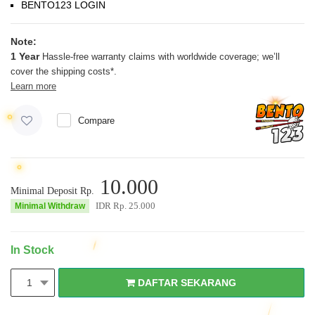
BENTO123 LOGIN
Note:
1 Year
Hassle-free warranty claims with worldwide coverage; we’ll
cover the shipping costs*.
Learn more
Compare
10.000
Minimal Deposit Rp.
IDR Rp.
25.000
Minimal Withdraw
In Stock
DAFTAR SEKARANG
1
DAFTAR SEKARANG