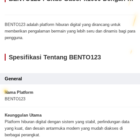
BENTO123 adalah platform hiburan digital yang dirancang untuk
memberikan pengalaman bermain yang lebih seru dan dinamis bagi para
pengguna.
Spesifikasi Tentang BENTO123
General
Nama Platform
BENTO123
Keunggulan Utama
Platform hiburan digital dengan sistem yang stabil, perlindungan data
yang kuat, dan desain antarmuka modern yang mudah diakses di
berbagai perangkat.